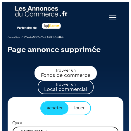
Panneau de gestion des cookies
ACCUEIL
>
PAGE ANNONCE SUPPRIMÉE
Page annonce supprimée
Trouver un
Fonds de commerce
Trouver un
Local commercial
acheter
louer
Quoi