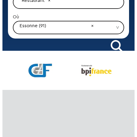
Restaurant
Où
Essonne (91)