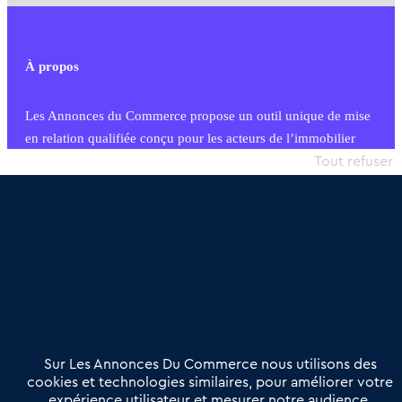
À propos
Les Annonces du Commerce propose un outil unique de mise
en relation qualifiée conçu pour les acteurs de l’immobilier
commercial et les collectivités territoriales, simple et intégrant
Tout refuser
une dimension humaine
Publier une annonce
Etre accompagné
Nous contacter
02 54 56 03 17
Contactez-nous
Villes et Territoires
Notre solution
Offres Pro
Sur Les Annonces Du Commerce nous utilisons des
Actualités
Qui sommes nous ?
cookies et technologies similaires, pour améliorer votre
expérience utilisateur et mesurer notre audience.