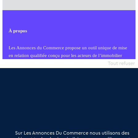
À propos
Les Annonces du Commerce propose un outil unique de mise
en relation qualifiée conçu pour les acteurs de l’immobilier
commercial et les collectivités territoriales, simple et intégrant
Tout refuser
une dimension humaine
Publier une annonce
Etre accompagné
Nous contacter
02 54 56 03 17
Contactez-nous
Villes et Territoires
Notre solution
Offres Pro
Sur Les Annonces Du Commerce nous utilisons des
Actualités