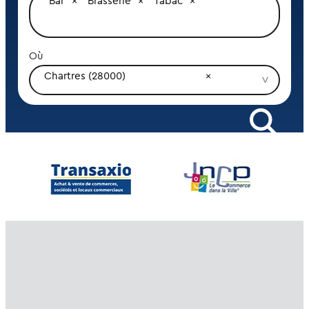
Bar
Brasserie
Tabac
Où
Chartres (28000)