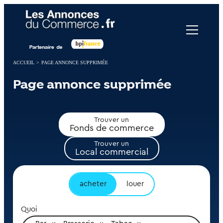
Panneau de gestion des cookies
ACCUEIL
>
PAGE ANNONCE SUPPRIMÉE
Page annonce supprimée
Trouver un
Fonds de commerce
Trouver un
Local commercial
acheter
louer
Quoi