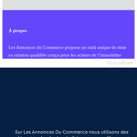
À propos
Les Annonces du Commerce propose un outil unique de mise
en relation qualifiée conçu pour les acteurs de l’immobilier
commercial et les collectivités territoriales, simple et intégrant
Tout refuser
une dimension humaine
Publier une annonce
Etre accompagné
Nous contacter
02 54 56 03 17
Contactez-nous
Villes et Territoires
Notre solution
Offres Pro
Sur Les Annonces Du Commerce nous utilisons des
Actualités