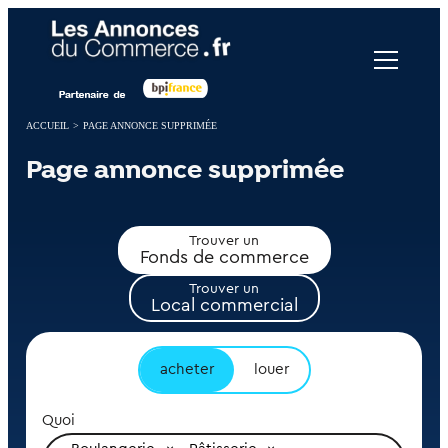
Panneau de gestion des cookies
ACCUEIL
>
PAGE ANNONCE SUPPRIMÉE
Page annonce supprimée
Trouver un
Fonds de commerce
Trouver un
Local commercial
acheter
louer
Quoi